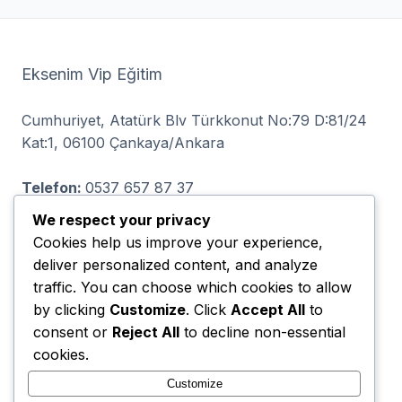
Eksenim Vip Eğitim
Cumhuriyet, Atatürk Blv Türkkonut No:79 D:81/24
Kat:1, 06100 Çankaya/Ankara
Telefon:
0537 657 87 37
We respect your privacy
Cookies help us improve your experience,
deliver personalized content, and analyze
ODTÜLÜLER VİP EĞİTİM LTD ŞTİ, Demetevler,
traffic. You can choose which cookies to allow
İvedik Cd. No:93 D:46, 06200 Yenimahalle/Ankara
by clicking
Customize
. Click
Accept All
to
consent or
Reject All
to decline non-essential
Telefon:
0536 064 71 91
cookies.
Customize