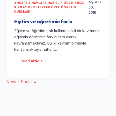
Ağustos
ANKARA SINAVLARA HAZIRLIK DERSHANESI
,
30,
KIZILAY DEMETEVLER ÖZEL ÖĞRETIM
KURSLARI
2018
Egitim ve öğretimin farkı
Eğitim ve öğretim çok kullanılan ikili bir kavramdır.
eğitimin öğretimin farkını tam olarak
kavramamaktayız. Bu iki kavram birbiriyle
karıştırmaktayız hatta […]
Read Article
→
Yazı
Newer Posts →
gezinmesi