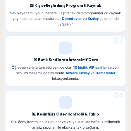
📖 Kişiselleştirilmiş Program & Kaynak
Seviyeye tam uygun, hedefe ulaştıracak ders programları ve kaynak
yayın planlamaları oluşturulur.
Demetevler
ve
Kızılay
şubelerinde
uygulanır.
03
🎯 Butik Sınıflarda İnteraktif Ders
Öğretmenleriyle tam etkileşimde olan
10 kişilik VIP sınıflar
ile yeni
nesil muhakeme eğitimi verilir.
Ankara Kızılay
ve
Demetevler
lokasyonlarında.
04
📊 Kesintisiz Ödev Kontrolü & Takip
Sıkı ödev kontrolleri, ek etütler ve veliye sunulan haftalık milimetrik
analiz raporları ile eksiksiz takip sağlanır.