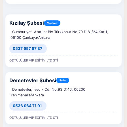
Kızılay Şubesi
Merkez
Cumhuriyet, Atatürk Blv Türkkonut No:79 D:81/24 Kat:1,
06100 Çankaya/Ankara
0537 657 87 37
ODTÜLÜLER VIP EĞİTİM LTD ŞTİ
Demetevler Şubesi
Şube
Demetevler, İvedik Cd. No:93 D:46, 06200
Yenimahalle/Ankara
0536 064 71 91
ODTÜLÜLER VIP EĞİTİM LTD ŞTİ