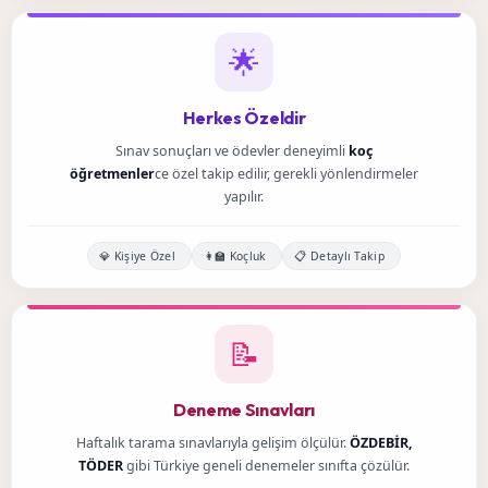
🌟
Herkes Özeldir
Sınav sonuçları ve ödevler deneyimli
koç
öğretmenler
ce özel takip edilir, gerekli yönlendirmeler
yapılır.
💎 Kişiye Özel
👩‍🏫 Koçluk
📋 Detaylı Takip
📝
Deneme Sınavları
Haftalık tarama sınavlarıyla gelişim ölçülür.
ÖZDEBİR,
TÖDER
gibi Türkiye geneli denemeler sınıfta çözülür.