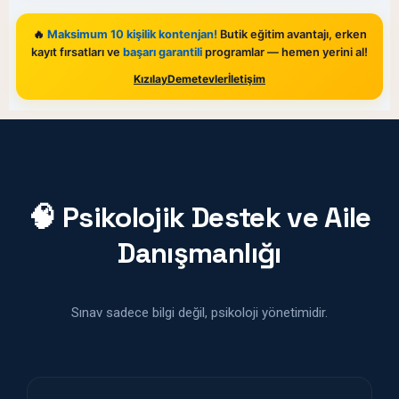
🔥
Maksimum 10 kişilik kontenjan!
Butik eğitim avantajı, erken
kayıt fırsatları ve
başarı garantili
programlar — hemen yerini al!
Kızılay
Demetevler
İletişim
🧠 Psikolojik Destek ve Aile
Danışmanlığı
Sınav sadece bilgi değil, psikoloji yönetimidir.