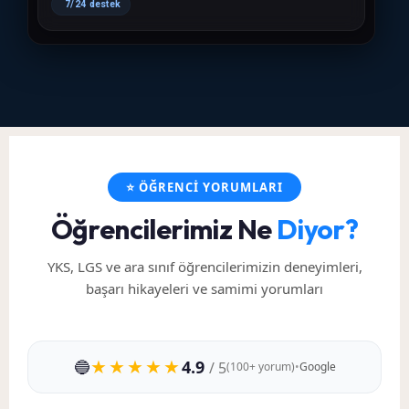
7/24 destek
⭐ ÖĞRENCI YORUMLARI
Öğrencilerimiz Ne
Diyor?
YKS, LGS ve ara sınıf öğrencilerimizin deneyimleri,
başarı hikayeleri ve samimi yorumları
★★★★★
🔵
4.9
/ 5
(100+ yorum)
•
Google