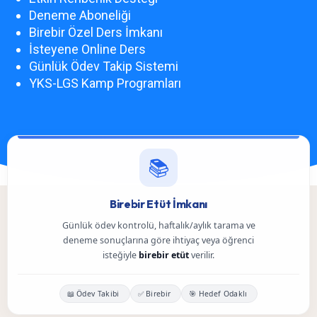
Deneme Aboneliği
Birebir Özel Ders İmkanı
İsteyene Online Ders
Günlük Ödev Takip Sistemi
YKS-LGS Kamp Programları
📚
Birebir Etüt İmkanı
Günlük ödev kontrolü, haftalık/aylık tarama ve
deneme sonuçlarına göre ihtiyaç veya öğrenci
isteğiyle
birebir etüt
verilir.
📖 Ödev Takibi
✅ Birebir
🎯 Hedef Odaklı