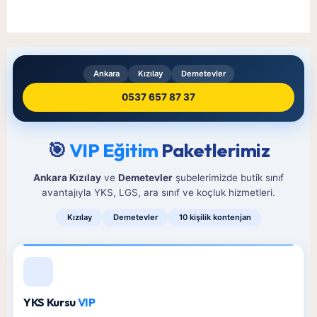
Ankara
Kızılay
Demetevler
0537 657 87 37
🎯
VIP Eğitim
Paketlerimiz
Ankara Kızılay
ve
Demetevler
şubelerimizde butik sınıf
avantajıyla YKS, LGS, ara sınıf ve koçluk hizmetleri.
Kızılay
Demetevler
10 kişilik kontenjan
YKS Kursu
VIP