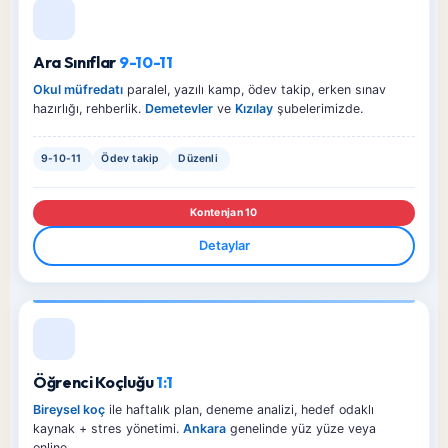
Ara Sınıflar
9-10-11
Okul müfredatı
paralel, yazılı kamp, ödev takip, erken sınav
hazırlığı, rehberlik.
Demetevler
ve
Kızılay
şubelerimizde.
9-10-11
Ödev takip
Düzenli
Kontenjan 10
Detaylar
Öğrenci Koçluğu
1:1
Bireysel koç
ile haftalık plan, deneme analizi, hedef odaklı
kaynak + stres yönetimi.
Ankara
genelinde yüz yüze veya
online.