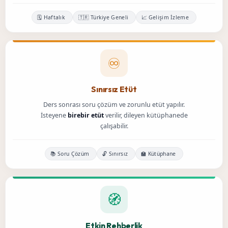
🗓️ Haftalık
🇹🇷 Türkiye Geneli
📈 Gelişim İzleme
♾️
Sınırsız Etüt
Ders sonrası soru çözüm ve zorunlu etüt yapılır.
İsteyene
birebir etüt
verilir, dileyen kütüphanede
çalışabilir.
📚 Soru Çözüm
🔓 Sınırsız
🏫 Kütüphane
🧭
Etkin Rehberlik