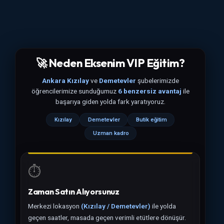
🚀 Neden Eksenim VIP Eğitim?
Ankara Kızılay
ve
Demetevler
şubelerimizde
öğrencilerimize sunduğumuz
6 benzersiz avantaj
ile
başarıya giden yolda fark yaratıyoruz.
Kızılay
Demetevler
Butik eğitim
Uzman kadro
⏱️
Zaman Satın Alıyorsunuz
Merkezi lokasyon
(Kızılay / Demetevler)
ile yolda
geçen saatler, masada geçen verimli etütlere dönüşür.