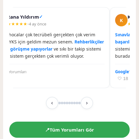
Rana Yıldırım
✓
Kadir
R
K
★★★★★
★★
•
4 ay önce
tün hocalar çok tecrübeli gerçekten çok verim
Sınavlara h
dım. YKS için geldim mezun senem.
Rehberlikçiler
başarılı k
rebir görüşme yapıyorlar
ve sıkı bir takip sistemi
sistemi ve 
r. Bu sistem gerçekten çok verimli oluyor.
burada oku
ogle
Yorumları
Google
Yorum
 22
🤍 18
‹
›
📍
Tüm Yorumları Gör