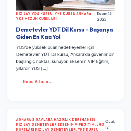
Kasım 13,
KIZILAY YDS KURSU
,
YKS KURSU ANKARA
,
YKS MEZUN KURSLARI
2025
Demetevler YDT Dil Kursu – Başarıya
Giden En Kısa Yol
YDS’de yüksek puan hedefleyenler için
Demetevler YDT Dil kursu, Ankara’da güvenilir bir
başlangıç noktası sunuyor. Eksenim VIP Eğitim,
yıllardır YDS […]
Read Article
→
ANKARA SINAVLARA HAZIRLIK DERSHANESI
,
Ocak
KIZILAY DEMETEVLER EKSENIM VIPEGITIM
,
LGS
17,
KURSLARI KIZILAY DEMETEVLER
,
YKS KURSU