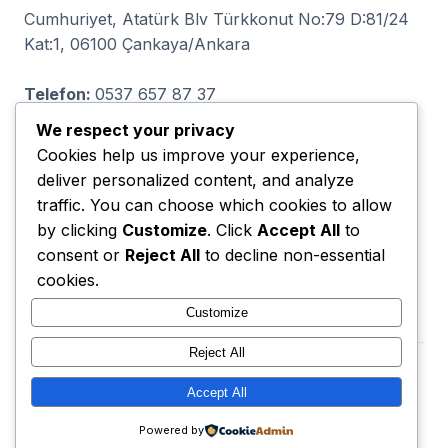
Cumhuriyet, Atatürk Blv Türkkonut No:79 D:81/24
Kat:1, 06100 Çankaya/Ankara
Telefon:
0537 657 87 37
We respect your privacy
Cookies help us improve your experience,
deliver personalized content, and analyze
ODTÜLÜLER VİP EĞİTİM LTD ŞTİ, Demetevler,
traffic. You can choose which cookies to allow
İvedik Cd. No:93 D:46, 06200 Yenimahalle/Ankara
by clicking
Customize
. Click
Accept All
to
consent or
Reject All
to decline non-essential
Telefon:
0536 064 71 91
cookies.
Customize
Reject All
Accept All
© 2026 Ankara Kızılay Kurs. Tüm Hakları Saklıdır.
⚡ AI Code Architect ile Entegre & Optimize Edilmiştir
Powered by