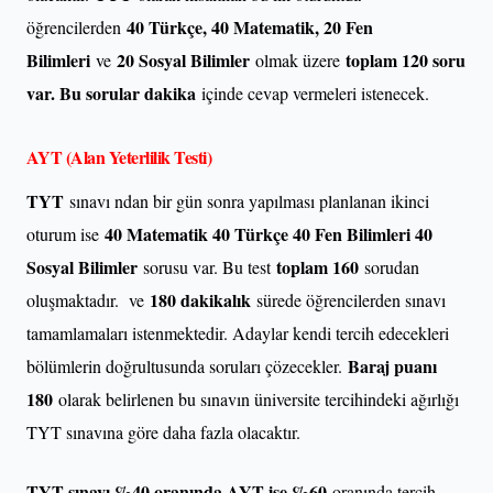
40 Türkçe, 40 Matematik, 20 Fen
öğrencilerden
Bilimleri
20 Sosyal Bilimler
toplam 120 soru
ve
olmak üzere
var. Bu sorular dakika
içinde cevap vermeleri istenecek.
AYT (Alan Yeterlilik Testi)
TYT
sınavı ndan bir gün sonra yapılması planlanan ikinci
40 Matematik 40 Türkçe 40 Fen Bilimleri 40
oturum ise
Sosyal Bilimler
toplam 160
sorusu var. Bu test
sorudan
180 dakikalık
oluşmaktadır. ve
sürede öğrencilerden sınavı
tamamlamaları istenmektedir. Adaylar kendi tercih edecekleri
Baraj puanı
bölümlerin doğrultusunda soruları çözecekler.
180
olarak belirlenen bu sınavın üniversite tercihindeki ağırlığı
TYT sınavına göre daha fazla olacaktır.
TYT sınavı %40 oranında AYT ise %60
oranında tercih