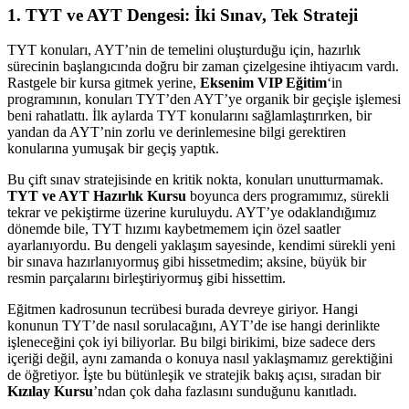
1. TYT ve AYT Dengesi: İki Sınav, Tek Strateji
TYT konuları, AYT’nin de temelini oluşturduğu için, hazırlık
sürecinin başlangıcında doğru bir zaman çizelgesine ihtiyacım vardı.
Rastgele bir kursa gitmek yerine,
Eksenim VIP Eğitim
‘in
programının, konuları TYT’den AYT’ye organik bir geçişle işlemesi
beni rahatlattı. İlk aylarda TYT konularını sağlamlaştırırken, bir
yandan da AYT’nin zorlu ve derinlemesine bilgi gerektiren
konularına yumuşak bir geçiş yaptık.
Bu çift sınav stratejisinde en kritik nokta, konuları unutturmamak.
TYT ve AYT Hazırlık Kursu
boyunca ders programımız, sürekli
tekrar ve pekiştirme üzerine kuruluydu. AYT’ye odaklandığımız
dönemde bile, TYT hızımı kaybetmemem için özel saatler
ayarlanıyordu. Bu dengeli yaklaşım sayesinde, kendimi sürekli yeni
bir sınava hazırlanıyormuş gibi hissetmedim; aksine, büyük bir
resmin parçalarını birleştiriyormuş gibi hissettim.
Eğitmen kadrosunun tecrübesi burada devreye giriyor. Hangi
konunun TYT’de nasıl sorulacağını, AYT’de ise hangi derinlikte
işleneceğini çok iyi biliyorlar. Bu bilgi birikimi, bize sadece ders
içeriği değil, aynı zamanda o konuya nasıl yaklaşmamız gerektiğini
de öğretiyor. İşte bu bütünleşik ve stratejik bakış açısı, sıradan bir
Kızılay Kursu
’ndan çok daha fazlasını sunduğunu kanıtladı.