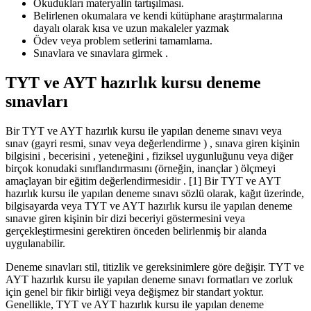
Okudukları materyalin tartışılması.
Belirlenen okumalara ve kendi kütüphane araştırmalarına
dayalı olarak kısa ve uzun makaleler yazmak
Ödev veya problem setlerini tamamlama.
Sınavlara ve sınavlara girmek .
TYT ve AYT hazırlık kursu deneme
sınavları
Bir TYT ve AYT hazırlık kursu ile yapılan deneme sınavı veya
sınav (gayri resmi, sınav veya değerlendirme ) , sınava giren kişinin
bilgisini , becerisini , yeteneğini , fiziksel uygunluğunu veya diğer
birçok konudaki sınıflandırmasını (örneğin, inançlar ) ölçmeyi
amaçlayan bir eğitim değerlendirmesidir . [1] Bir TYT ve AYT
hazırlık kursu ile yapılan deneme sınavı sözlü olarak, kağıt üzerinde,
bilgisayarda veya TYT ve AYT hazırlık kursu ile yapılan deneme
sınavıe giren kişinin bir dizi beceriyi göstermesini veya
gerçekleştirmesini gerektiren önceden belirlenmiş bir alanda
uygulanabilir.
Deneme sınavları stil, titizlik ve gereksinimlere göre değişir. TYT ve
AYT hazırlık kursu ile yapılan deneme sınavı formatları ve zorluk
için genel bir fikir birliği veya değişmez bir standart yoktur.
Genellikle, TYT ve AYT hazırlık kursu ile yapılan deneme