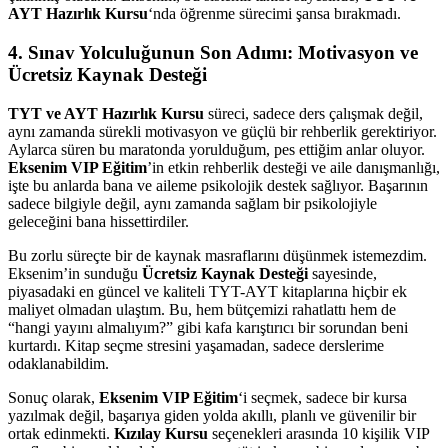
AYT Hazırlık Kursu
‘nda öğrenme sürecimi şansa bırakmadı.
4. Sınav Yolculuğunun Son Adımı: Motivasyon ve
Ücretsiz Kaynak Desteği
TYT ve AYT Hazırlık Kursu
süreci, sadece ders çalışmak değil,
aynı zamanda sürekli motivasyon ve güçlü bir rehberlik gerektiriyor.
Aylarca süren bu maratonda yorulduğum, pes ettiğim anlar oluyor.
Eksenim VIP Eğitim
’in etkin rehberlik desteği ve aile danışmanlığı,
işte bu anlarda bana ve aileme psikolojik destek sağlıyor. Başarının
sadece bilgiyle değil, aynı zamanda sağlam bir psikolojiyle
geleceğini bana hissettirdiler.
Bu zorlu süreçte bir de kaynak masraflarını düşünmek istemezdim.
Eksenim’in sunduğu
Ücretsiz Kaynak Desteği
sayesinde,
piyasadaki en güncel ve kaliteli TYT-AYT kitaplarına hiçbir ek
maliyet olmadan ulaştım. Bu, hem bütçemizi rahatlattı hem de
“hangi yayını almalıyım?” gibi kafa karıştırıcı bir sorundan beni
kurtardı. Kitap seçme stresini yaşamadan, sadece derslerime
odaklanabildim.
Sonuç olarak,
Eksenim VIP Eğitim
‘i seçmek, sadece bir kursa
yazılmak değil, başarıya giden yolda akıllı, planlı ve güvenilir bir
ortak edinmekti.
Kızılay Kursu
seçenekleri arasında 10 kişilik VIP