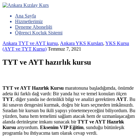
Ana Sayfa
Hizmetlerimiz
Deneme Aboneliği
Öğrenci Koçluk Sistemi
Ankara TYT ve AYT kursu
,
Ankara YKS Kursları
,
YKS Kursu
(AYT ve TYT Kursu)
Temmuz 7, 2021
TYT ve AYT hazırlık kursu
TYT ve AYT Hazırlık Kursu
maratonuna başladığımda, önümde
adeta iki farklı dağ vardı: Bir yanda hız ve temel konuları ölçen
TYT
, diğer yanda ise derinlikli bilgi ve analizi gerektiren
AYT
. Bu
iki sınavın dengesini kurmak, doğru bir kurs seçmeden imkânsızdı.
Sıradan bir kursun bu ikili yapıyı yönetemeyeceğini biliyordum. Bu
yüzden, bana hem temelimi sağlam atacak hem de uzmanlaşacağım
alanda derinleşme imkanı sunacak bir
TYT ve AYT Hazırlık
Kursu
arıyordum.
Eksenim VIP Eğitim
, sunduğu bütünleşik
programla bu ihtiyacıma tam olarak cevap verdi.