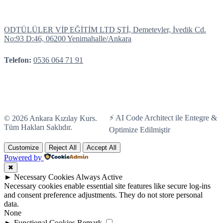
ODTÜLÜLER VİP EĞİTİM LTD ŞTİ, Demetevler, İvedik Cd.
No:93 D:46, 06200 Yenimahalle/Ankara
Telefon:
0536 064 71 91
⚡ AI Code Architect ile Entegre &
© 2026 Ankara Kızılay Kurs.
Tüm Hakları Saklıdır.
Optimize Edilmiştir
Customize
Reject All
Accept All
Powered by
✖
►
Necessary Cookies
Always Active
Necessary cookies enable essential site features like secure log-ins
and consent preference adjustments. They do not store personal
data.
None
►
Functional Cookies
Remark