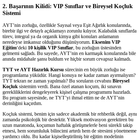
2. Başarının Kilidi: VIP Sınıflar ve Bireysel Koçluk
Sistemi
AYT’nin zorluğu, özellikle Sayısal veya Eşit Ağırlık konularında,
birebir ilgi ve detaylı açıklamayı zorunlu kılıyor. Kalabalık sınıflarda
türev, integral ya da organik kimya gibi konuları anlamanın
neredeyse imkansız olduğunu düşünüyorum.
Eksenim VIP
Eğitim
‘deki
10 kişilik VIP Sınıflar
, bu zorluğun üstesinden
gelmemi sağladı. Bu sayede, AYT’nin en karmaşık konularında bile
anında müdahale şansı buldum ve hiçbir sorum cevapsız kalmadı.
TYT ve AYT Hazırlık Kursu
sürecinin en büyük zorluğu ise
programlama yüküdür. Hangi konuya ne kadar zaman ayırmalıyım?
TYT tekrarı ne zaman yapılmalı? Bu soruların cevabını
Bireysel
Koçluk
sistemim verdi. Bana özel atanan koçum, iki sınavın
gerekliliklerini dengeleyerek kişisel çalışma programımı hazırladı.
Bu program sayesinde, ne TYT’yi ihmal ettim ne de AYT’nin
derinliğini kaçırdım.
Koçluk sistemi, benim için sadece akademik bir rehberlik değil, aynı
zamanda psikolojik bir destektir. Yüksek motivasyon gerektiren bu
uzun maratonda, koçumun haftalık görüşmelerle beni sürekli takip
etmesi, hem sorumluluk bilincimi artırdı hem de stresimi yönetmeme
yardımcı oldu. Bu kadar kişiselleştirilmiş bir eğitim modelinin