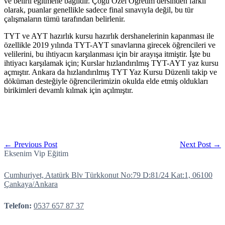
ve belirli eğitmene bağlıdır. Çoğu Özel Öğretim dersinden farklı
olarak, puanlar genellikle sadece final sınavıyla değil, bu tür
çalışmaların tümü tarafından belirlenir.
TYT ve AYT hazırlık kursu hazırlık dershanelerinin kapanması ile
özellikle 2019 yılında TYT-AYT sınavlarına girecek öğrencileri ve
velilerini, bu ihtiyacın karşılanması için bir arayışa itmiştir. İşte bu
ihtiyacı karşılamak için; Kurslar hızlandırılmış TYT-AYT yaz kursu
açmıştır. Ankara da hızlandırılmış TYT Yaz Kursu Düzenli takip ve
döküman desteğiyle öğrencilerimizin okulda elde etmiş oldukları
birikimleri devamlı kılmak için açılmıştır.
← Previous Post
Next Post →
Eksenim Vip Eğitim
Cumhuriyet, Atatürk Blv Türkkonut No:79 D:81/24 Kat:1, 06100
Çankaya/Ankara
Telefon:
0537 657 87 37