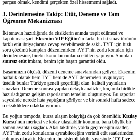
parçası olmak, kendimi gerçekten özel hissetmemi sağladı.
3. Derinlemesine Takip: Etüt, Deneme ve Tam
Öğrenme Mekanizması
İki sınavın hazırlığında da eksiklerin anında tespit edilmesi ve
kapatılması şart.
Eksenim VIP Eğitim
’in farkı, bu iki sınav türünün
farklı etüt ihtiyaçlarına cevap verebilmesinde saklı. TYT için hızlı
soru çözümü kampları düzenlenirken, AYT’nin zorlu konuları için
derinlemesine, birebir konu tamamlama etütleri yapılıyor. Sunulan
sınırsız etüt
imkanı, benim için başarı garantisi oldu.
Başarımızın ölçüsü, düzenli deneme sınavlarından geliyor. Eksenim,
haftalık olarak hem TYT hem de AYT denemeleri uyguluyor;
üstelik bunlar Türkiye geneli geçerliliği olan, kaliteli yayınların
sınavları. Deneme sonrası yapılan detaylı analizler, koçumla birlikte
hazırladığımız gelişim raporlarının temelini oluşturuyor. Bu raporlar
sayesinde nerede hata yaptığımı görüyor ve bir sonraki hafta sadece
o eksikliklere odaklanıyorum.
Bu yoğun tempoda, kursa ulaşım kolaylığı da çok önemlidir.
Kızılay
Kursu
’nun merkezi ve kolay ulaşılabilir konumu, bana büyük bir
zaman avantajı sağladı. Aksi takdirde, yolda geçireceğim saatler,
AYT’nin zorlu konularına ayırabileceğim verimli etüt saatlerimden
çalınmış olacaktı. Eksenim, bu sistemli takibi sayesinde,
TYT ve