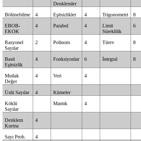
Denklemler
Bölünebilme
4
Eşitsizlikler
4
Trigonometri
8
EBOB-
4
Parabol
4
Limit
6
EKOK
Süreklilik
Rasyonel
2
Polinom
4
Türev
8
Sayılar
Basit
4
Fonksiyonlar
6
İntegral
8
Eşitsizlik
Mutlak
4
Veri
4
Değer
Üslü Sayılar
4
Kümeler
Köklü
Mantık
4
Sayılar
Denklem
4
Kurma
Sayı Prob.
4