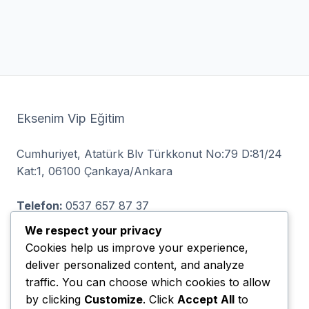
Eksenim Vip Eğitim
Cumhuriyet, Atatürk Blv Türkkonut No:79 D:81/24
Kat:1, 06100 Çankaya/Ankara
Telefon:
0537 657 87 37
We respect your privacy
Cookies help us improve your experience,
deliver personalized content, and analyze
ODTÜLÜLER VİP EĞİTİM LTD ŞTİ, Demetevler,
traffic. You can choose which cookies to allow
İvedik Cd. No:93 D:46, 06200 Yenimahalle/Ankara
by clicking
Customize
. Click
Accept All
to