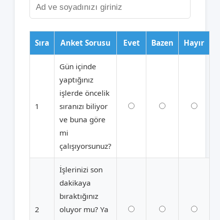
Sıra
Anket Sorusu
Evet
Bazen
Hayır
Gün içinde
yaptığınız
işlerde öncelik
1
sıranızı biliyor
ve buna göre
mi
çalışıyorsunuz?
İşlerinizi son
dakikaya
bıraktığınız
2
oluyor mu? Ya