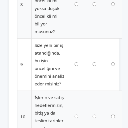
öncelikli mi
8
yoksa düşük
öncelikli mi,
biliyor
musunuz?
Size yeni bir iş
atandığında,
bu işin
9
önceliğini ve
önemini analiz
eder misiniz?
İşlerin ve satış
hedeflerinizin,
bitiş ya da
10
teslim tarihleri