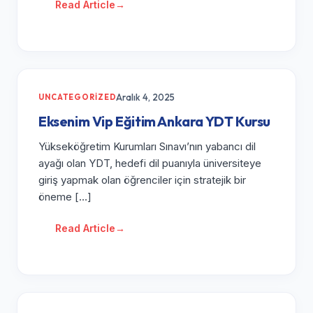
Read Article
→
Aralık 4, 2025
UNCATEGORIZED
Eksenim Vip Eğitim Ankara YDT Kursu
Yükseköğretim Kurumları Sınavı’nın yabancı dil
ayağı olan YDT, hedefi dil puanıyla üniversiteye
giriş yapmak olan öğrenciler için stratejik bir
öneme […]
Read Article
→