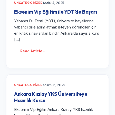
Aralık 4, 2025
UNCATEGORIZED
Eksenim Vip Eğitim ile YDT’de Başarı
Yabancı Dil Testi (YDT), üniversite hayallerine
yabancı dille adım atmak isteyen öğrenciler için
en kritik sınavlardan biridir. Ankara’da sayısız kurs
[…]
Read Article
→
Kasım 18, 2025
UNCATEGORIZED
Ankara Kızılay YKS Üniversiteye
Hazırlık Kursu
Eksenim Vip EğitimAnkara Kızılay YKS hazırlık