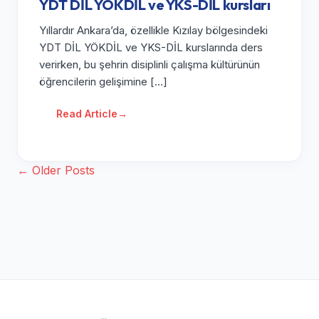
YDT DİL YÖKDİL ve YKS-DİL kursları
Yıllardır Ankara’da, özellikle Kızılay bölgesindeki
YDT DİL YÖKDİL ve YKS-DİL kurslarında ders
verirken, bu şehrin disiplinli çalışma kültürünün
öğrencilerin gelişimine […]
Read Article
→
Yazı
← Older Posts
gezinmesi