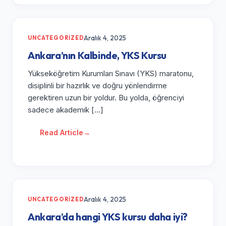
Aralık 4, 2025
UNCATEGORIZED
Ankara’nın Kalbinde, YKS Kursu
Yükseköğretim Kurumları Sınavı (YKS) maratonu,
disiplinli bir hazırlık ve doğru yönlendirme
gerektiren uzun bir yoldur. Bu yolda, öğrenciyi
sadece akademik […]
Read Article
→
Aralık 4, 2025
UNCATEGORIZED
Ankara’da hangi YKS kursu daha iyi?