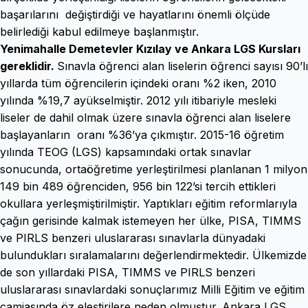
başarılarını değiştirdiği ve hayatlarını önemli ölçüde
belirlediği kabul edilmeye başlanmıştır.
Yenimahalle Demetevler Kızılay ve Ankara LGS Kursları
gereklidir.
Sınavla öğrenci alan liselerin öğrenci sayısı 90’lı
yıllarda tüm öğrencilerin içindeki oranı %2 iken, 2010
yılında %19,7 ayükselmiştir. 2012 yılı itibariyle mesleki
liseler de dahil olmak üzere sınavla öğrenci alan liselere
başlayanların oranı %36’ya çıkmıştır. 2015-16 öğretim
yılında TEOG (LGS) kapsamındaki ortak sınavlar
sonucunda, ortaöğretime yerleştirilmesi planlanan 1 milyon
149 bin 489 öğrenciden, 956 bin 122’si tercih ettikleri
okullara yerleşmiştirilmiştir. Yaptıkları eğitim reformlarıyla
çağın gerisinde kalmak istemeyen her ülke, PISA, TIMMS
ve PIRLS benzeri uluslararası sınavlarla dünyadaki
bulundukları sıralamalarını değerlendirmektedir. Ülkemizde
de son yıllardaki PISA, TIMMS ve PIRLS benzeri
uluslararası sınavlardaki sonuçlarımız Milli Eğitim ve eğitim
camiasında öz eleştirilere neden olmuştur. Ankara LGS