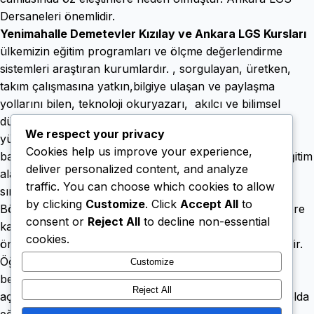
Dersaneleri önemlidir.
Yenimahalle Demetevler Kızılay ve Ankara LGS Kursları
ülkemizin eğitim programları ve ölçme değerlendirme
sistemleri araştıran kurumlardır. , sorgulayan, üretken,
takım çalışmasına yatkın,bilgiye ulaşan ve paylaşma
yollarını bilen, teknoloji okuryazarı, akılcı ve bilimsel
düşünen, düşündüğünü söyleyebilen, iletişim becerileri
We respect your privacy
yüksek bireyler yetiştirmek için yeniden sorgulanmaya
Cookies help us improve your experience,
başlanmıştır. 2016-17 MEB istatistiklerine göre örgün eğitim
deliver personalized content, and analyze
alan 17 milyon öğrenci, uluslararası sınavlarda üst
traffic. You can choose which cookies to allow
sıralarda olan birçok ülkenin nüfusundan dahi fazladır.
by clicking
Customize
. Click
Accept All
to
Böyle genç bir nüfusa sahip olan Türkiye için öğrencilere
consent or
Reject All
to decline non-essential
karşılaştıkları problemlere yeni, pratik ve kalıcı çözüm
cookies.
önerileri geliştirebilme becerilerini kazandırmak önemlidir.
Öğrencilerin bu becerileri ne kadar kazandıklarının
Customize
belirlenmesi de eğitimin çıktılarını değerlendirmek
Reject All
açısından gereklidir. Ankara LGS Dersaneleri bu ulvi yolda