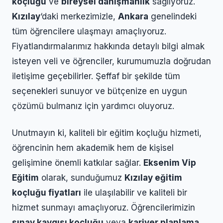
koçluğu
ve
bireysel danışmanlık
sağlıyoruz.
Kızılay
‘daki merkezimizle,
Ankara
genelindeki
tüm öğrencilere ulaşmayı amaçlıyoruz.
Fiyatlandırmalarımız hakkında detaylı bilgi almak
isteyen veli ve öğrenciler, kurumumuzla doğrudan
iletişime geçebilirler. Şeffaf bir şekilde tüm
seçenekleri sunuyor ve bütçenize en uygun
çözümü bulmanız için yardımcı oluyoruz.
Unutmayın ki, kaliteli bir eğitim koçluğu hizmeti,
öğrencinin hem akademik hem de kişisel
gelişimine önemli katkılar sağlar.
Eksenim Vip
Eğitim
olarak, sunduğumuz
Kızılay eğitim
koçluğu fiyatları
ile ulaşılabilir ve kaliteli bir
hizmet sunmayı amaçlıyoruz. Öğrencilerimizin
sınav kaygısı koçluğu
veya
kariyer planlama