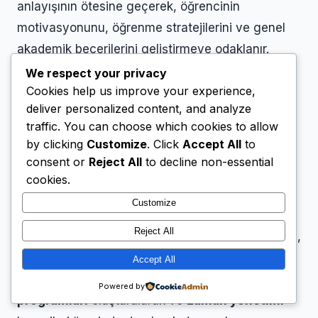
anlayışının ötesine geçerek, öğrencinin
motivasyonunu, öğrenme stratejilerini ve genel
akademik becerilerini geliştirmeye odaklanır.
We respect your privacy
Bu süreçte, alanında uzman öğretmenlerimiz
Cookies help us improve your experience,
deliver personalized content, and analyze
veya koçlarımız, öğrencimizin zorlandığı ders
traffic. You can choose which cookies to allow
veya konuları belirler ve bu alanlardaki
eksik
by clicking
Customize
. Click
Accept All
to
giderme
çalışmalarına ağırlık verir.
Özel ders
consent or
Reject All
to decline non-essential
eğitim koçluğu
, öğrencimizin öğrenme hızına ve
cookies.
tarzına göre uyarlanır; böylece dersler daha
Customize
verimli ve etkili hale gelir. Öğrencimizin
Reject All
anlamakta zorlandığı noktalar sabırla ele alınırken,
kavramsal öğrenme ve problem çözme becerileri
Accept All
de geliştirilir. Aynı zamanda, etkili
çalışma
Powered by
programları
oluşturularak ve
zaman yönetimi