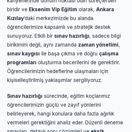
kariyerlerinde dönüm noktası olan süreçlerden
biridir ve
Eksenim Vip Eğitim
olarak,
Ankara
Kızılay
‘daki merkezimizde bu alanda
öğrencilerimize kapsamlı ve stratejik destek
sunuyoruz. Etkili bir
sınav hazırlığı
, sadece bilgi
birikimini değil, aynı zamanda
zaman yönetimi
,
sınav kaygısı
ile başa çıkma ve doğru
çalışma
programları
oluşturma becerilerini de gerektirir.
Öğrencilerimizin hedeflerine ulaşmaları için
kişiselleştirilmiş yaklaşımlar sergiliyoruz.
Sınav hazırlığı
sürecinde, eğitim koçlarımız
öğrencilerimizin güçlü ve zayıf yönlerini
belirleyerek, hangi konulara daha fazla ağırlık
vermeleri gerektiğini analiz eder. Düzenli deneme
sınavları, detaylı soru çözümleri ve
eksik